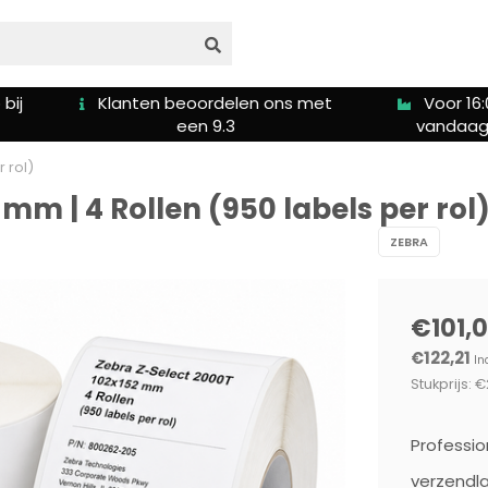
s met
Voor 16:00u besteld is
Gratis ver
vandaag verzonden
5
 rol)
 mm | 4 Rollen (950 labels per rol
ZEBRA
€101,
€122,21
In
Stukprijs: €
Professio
verzendla