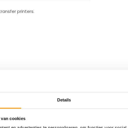
ransfer printers.
an standaard thermische labels.
Details
 van cookies
andere:
ent en advertenties te personaliseren, om functies voor social