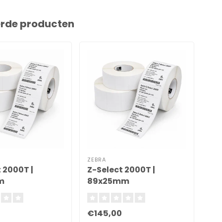
erde producten
ZEBRA
ZEB
 2000T |
Z-Select 2000T |
Z-
m
89x25mm
83
€145,00
€1