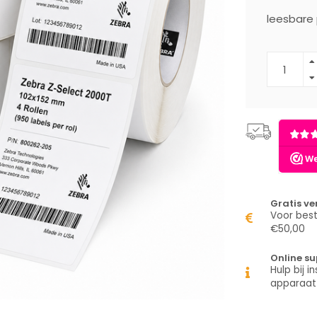
leesbare 
Gratis v
Voor best
€50,00
Online su
Hulp bij in
apparaat