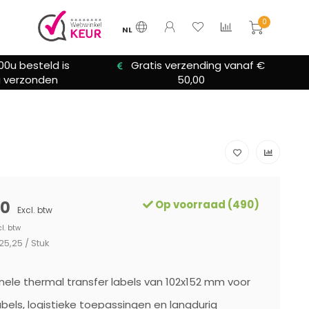
0
NL
zending vanaf €
We bieden altijd hulp bij
0,00
installatie
)
00
Op voorraad (490)
Excl. btw
cl. btw
25,25 / Stuk
nele thermal transfer labels van 102x152 mm voor
bels, logistieke toepassingen en langdurig