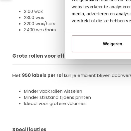
websiteverkeer te analyseren
2100 wax
media, adverteren en analys
2300 wax
verstrekt of die ze hebben v
3200 wax/hars
3400 wax/hars
Weigeren
Grote rollen voor efficiënt werken
Met
950 labels per rol
kun je efficiënt blijven doorwer
Minder vaak rollen wisselen
Minder stilstand tijdens printen
Ideaal voor grotere volumes
Specificaties