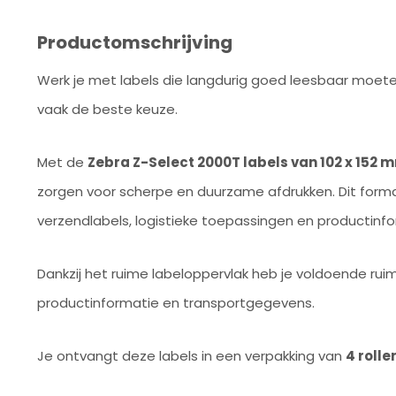
Productomschrijving
Werk je met labels die langdurig goed leesbaar moeten 
vaak de beste keuze.
Met de
Zebra Z-Select 2000T labels van 102 x 152 
zorgen voor scherpe en duurzame afdrukken. Dit forma
verzendlabels, logistieke toepassingen en productinform
Dankzij het ruime labeloppervlak heb je voldoende rui
productinformatie en transportgegevens.
Je ontvangt deze labels in een verpakking van
4 rolle