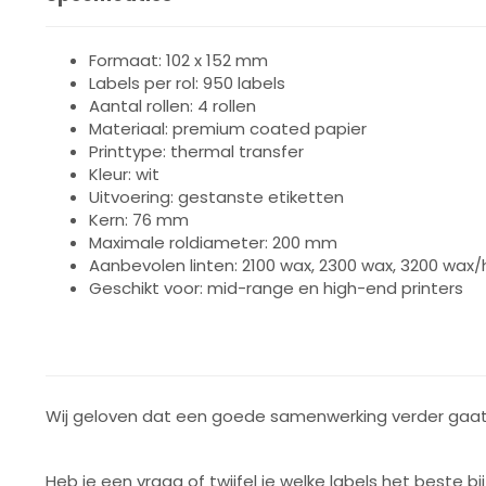
Formaat: 102 x 152 mm
Labels per rol: 950 labels
Aantal rollen: 4 rollen
Materiaal: premium coated papier
Printtype: thermal transfer
Kleur: wit
Uitvoering: gestanste etiketten
Kern: 76 mm
Maximale roldiameter: 200 mm
Aanbevolen linten: 2100 wax, 2300 wax, 3200 wax/
Geschikt voor: mid-range en high-end printers
Wij geloven dat een goede samenwerking verder gaat 
Heb je een vraag of twijfel je welke labels het beste bi