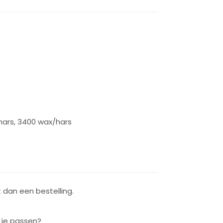
hars, 3400 wax/hars
dan een bestelling.
j je passen?