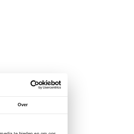
Over
 media te bieden en om ons