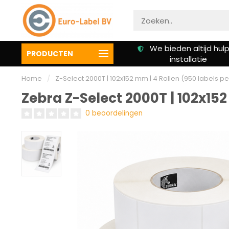
We bieden altijd hulp bij
Klanten beoordelen on
PRODUCTEN
installatie
een 9.3
Home
/
Z-Select 2000T | 102x152 mm | 4 Rollen (950 labels per
Zebra Z-Select 2000T | 102x152
0 beoordelingen