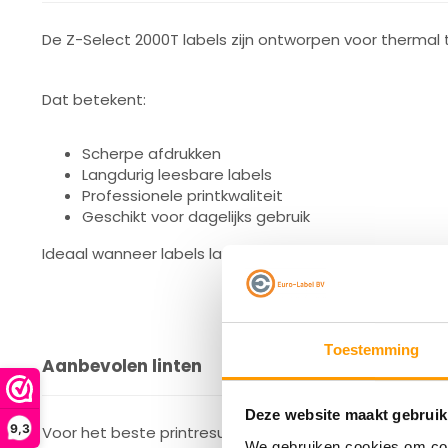
De Z-Select 2000T labels zijn ontworpen voor thermal t
Dat betekent:
Scherpe afdrukken
Langdurig leesbare labels
Professionele printkwaliteit
Geschikt voor dagelijks gebruik
Ideaal wanneer labels langer netjes moeten blijven d
Toestemming
Aanbevolen linten
Deze website maakt gebruik
9,3
Voor het beste printresultaat adviseert Zebra onder 
We gebruiken cookies om cont