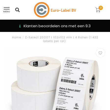
0
MENU
Klanten beoordelen ons met een 9.3
Home
/
Z-Select 2000T | 102x102 mm | 4 Rollen (1.432
labels per rol)