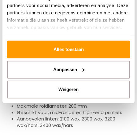
2300 wax
partners voor social media, adverteren en analyse. Deze
3200 wax/hars
partners kunnen deze gegevens combineren met andere
3400 wax/hars
informatie die u aan ze heeft verstrekt of die ze hebben
verzameld op basis van uw gebruik van hun services.
Specificaties
Alles toestaan
Formaat: 102 x 102 mm
Labels per rol: 1.432 labels
Aanpassen
Aantal rollen: 4 rollen
Materiaal: gecoat papier
Printtype: thermal transfer
Weigeren
Kleur: wit
Kern: 76 mm
Maximale roldiameter: 200 mm
Geschikt voor: mid-range en high-end printers
Aanbevolen linten: 2100 wax, 2300 wax, 3200
wax/hars, 3400 wax/hars