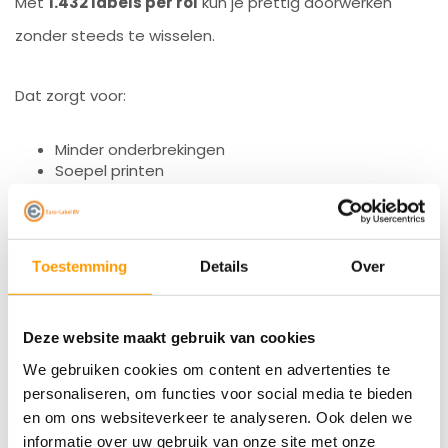
Met
1.432 labels per rol
kun je prettig doorwerken
zonder steeds te wisselen.
Dat zorgt voor:
Minder onderbrekingen
Soepel printen
Efficiënt werken bij grotere aantallen
Toestemming
Details
Over
Aanbevolen linten
Deze website maakt gebruik van cookies
Voor het beste printresultaat adviseert Zebra onder
We gebruiken cookies om content en advertenties te
andere:
personaliseren, om functies voor social media te bieden
en om ons websiteverkeer te analyseren. Ook delen we
2100 wax
informatie over uw gebruik van onze site met onze