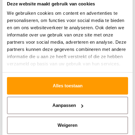
Deze website maakt gebruik van cookies
We gebruiken cookies om content en advertenties te
Slim kiezen en besparen
personaliseren, om functies voor social media te bieden
en om ons websiteverkeer te analyseren. Ook delen we
informatie over uw gebruik van onze site met onze
Natuurlijk maken wij deze labels ook zelf.
partners voor social media, adverteren en analyse. Deze
partners kunnen deze gegevens combineren met andere
informatie die u aan ze heeft verstrekt of die ze hebben
Klik hier en ontdek hoe je kunt besparen met onze
verzameld op basis van uw gebruik van hun services.
eigen labels en staffelkortingen.
Zo kies je wat het beste bij jouw situatie past — zonder
Alles toestaan
in te leveren op kwaliteit.
Aanpassen
Weigeren