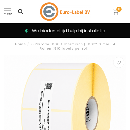
0
MENU
Klanten beoordelen ons met een 9.3
Home
/
Z-Perform 1000D Thermisch | 100x210 mm | 4
Rollen (810 labels per rol)