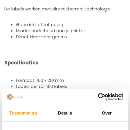
De labels werken met direct thermal technologie:
Geen inkt of lint nodig
Minder onderhoud aan je printer
Direct klaar voor gebruik
Specificaties
Formaat: 100 x 210 mm
Labels per rol: 810 labels
Aantal rollen: 4 rollen
Materiaal: ongecoat thermisch papier
Printtype: direct thermal
Kern: 76 mm
Toestemming
Details
Over
Maximale roldiameter: 200 mm
Geschikt voor: mid-range en high-end printers