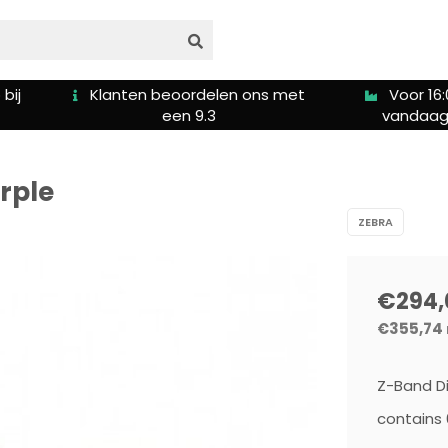
bij
Klanten beoordelen ons met
Voor 16:
een 9.3
vandaag
rple
ZEBRA
€294,
€355,74
Z-Band Dir
contains 