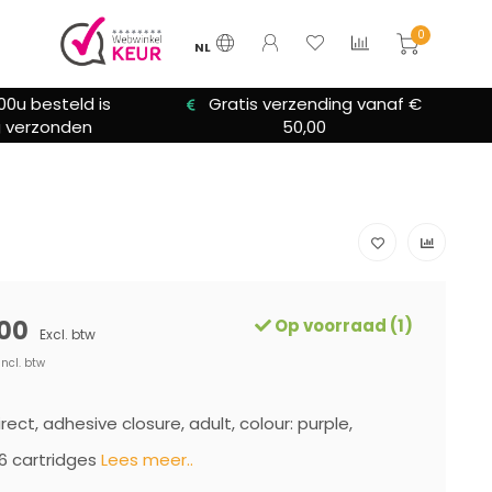
0
NL
00u besteld is
Gratis verzending vanaf €
 verzonden
50,00
00
Op voorraad (1)
Excl. btw
Incl. btw
ect, adhesive closure, adult, colour: purple,
6 cartridges
Lees meer..