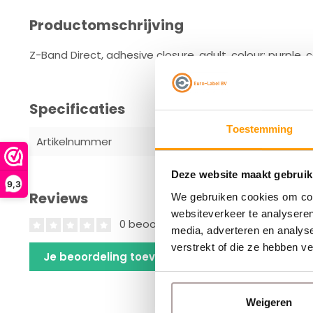
Productomschrijving
Z-Band Direct, adhesive closure, adult, colour: purple, 
Specificaties
Toestemming
Artikelnummer
10006995-4
Deze website maakt gebruik
9,3
Reviews
We gebruiken cookies om cont
websiteverkeer te analyseren
0 beoordelingen
media, adverteren en analys
verstrekt of die ze hebben v
Je beoordeling toevoegen
Weigeren