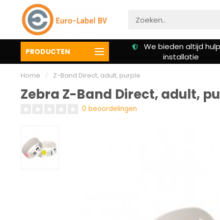
Gratis verzending vanaf €
We bieden altijd hulp 
PRODUCTEN
50,00
installatie
Home
/
Z-Band Direct, adult, purple
Zebra Z-Band Direct, adult, pu
0 beoordelingen