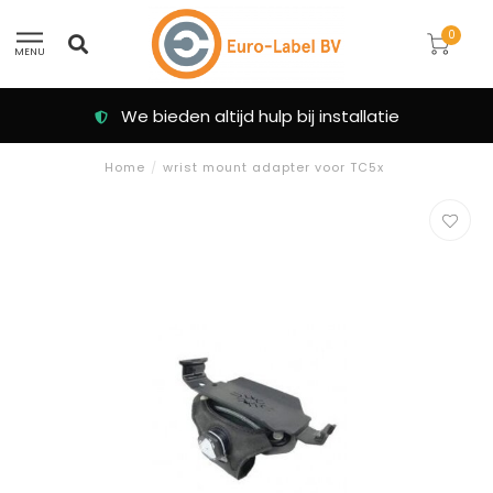
0
MENU
We bieden altijd hulp bij installatie
Home
/
wrist mount adapter voor TC5x