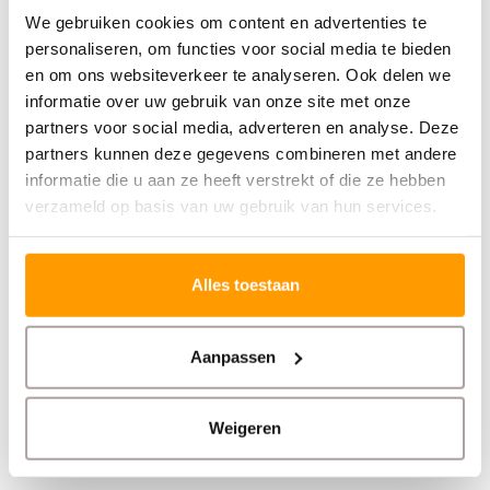
De Zebra MC3400 Standard is voorzien van:
We gebruiken cookies om content en advertenties te
personaliseren, om functies voor social media te bieden
USB-C aansluiting
en om ons websiteverkeer te analyseren. Ook delen we
WiFi verbinding
informatie over uw gebruik van onze site met onze
Bluetooth
NFC
partners voor social media, adverteren en analyse. Deze
Android (GMS)
partners kunnen deze gegevens combineren met andere
informatie die u aan ze heeft verstrekt of die ze hebben
Je koppelt hem eenvoudig met je systemen en gaat
verzameld op basis van uw gebruik van hun services.
snel aan de slag.
Alles toestaan
Levering
Aanpassen
Wij leveren de Zebra MC3400 Standard inclusief:
Weigeren
Accu