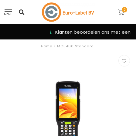
0
MENU
Klanten beoordelen ons met een 9.3
Home
/
MC3400 Standard