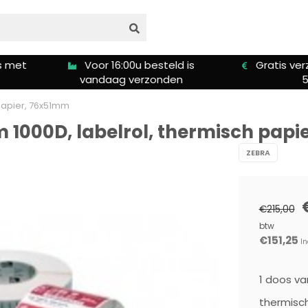
s met
Voor 16:00u besteld is
Gratis ver
vandaag verzonden
5
 papier, 76x51mm
m 1000D, labelrol, thermisch pap
ZEBRA
€215,00
btw
€151,25
In
1 doos va
thermisch