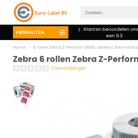
We bieden altijd hulp bij
Klanten beoordelen on
PRODUCTEN
installatie
een 9.3
Home
/
6 rollen Zebra Z-Perform 1000D, labelrol, thermisch
Zebra 6 rollen Zebra Z-Perfor
0 beoordelingen