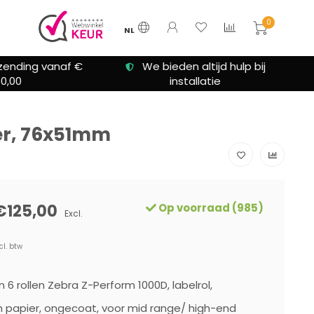
0
NL
zending vanaf €
We bieden altijd hulp bij
0,00
installatie
ier, 76x51mm
€125,00
Op voorraad (985)
Excl.
cl. btw
n 6 rollen Zebra Z-Perform 1000D, labelrol,
 papier, ongecoat, voor mid range/ high-end