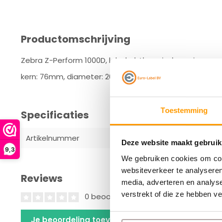
Productomschrijving
Zebra Z-Perform 1000D, labelrol, thermisch papier, ong
kern: 76mm, diameter: 200mm, afmetingen (WxH): 76x51
Toestemming
Specificaties
Artikelnummer
3005807
Deze website maakt gebruik
9,3
We gebruiken cookies om cont
websiteverkeer te analyseren
Reviews
media, adverteren en analys
verstrekt of die ze hebben v
0 beoordelingen
Je beoordeling toevoegen