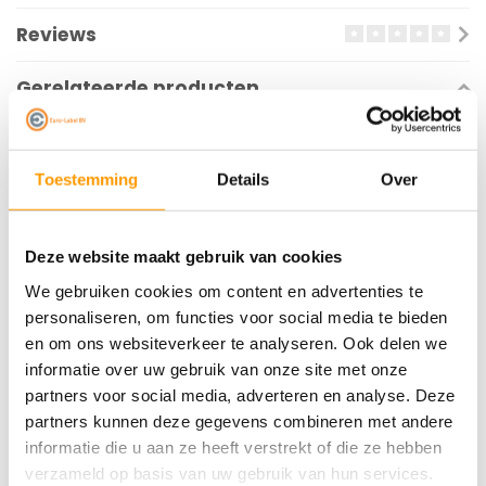
Reviews
Gerelateerde producten
Toestemming
Details
Over
Deze website maakt gebruik van cookies
We gebruiken cookies om content en advertenties te
personaliseren, om functies voor social media te bieden
TECHNOTAPE
TECHNOTAPE
en om ons websiteverkeer te analyseren. Ook delen we
Washi Gold - 48mm x
Washi Lowtack -
informatie over uw gebruik van onze site met onze
50m
38mm x 50m
partners voor social media, adverteren en analyse. Deze
partners kunnen deze gegevens combineren met andere
informatie die u aan ze heeft verstrekt of die ze hebben
€5,34
€7,42
verzameld op basis van uw gebruik van hun services.