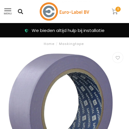
0
MENU
We bieden altijd hulp bij installatie
Home
/
Maskingtape