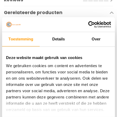
Gerelateerde producten
Toestemming
Details
Over
Deze website maakt gebruik van cookies
We gebruiken cookies om content en advertenties te
personaliseren, om functies voor social media te bieden
TECHNOTAPE
TECHNOTAPE
Washi Gold - 48mm x
Washi Lowtack -
en om ons websiteverkeer te analyseren. Ook delen we
50m
38mm x 50m
informatie over uw gebruik van onze site met onze
partners voor social media, adverteren en analyse. Deze
partners kunnen deze gegevens combineren met andere
€5,34
€7,42
informatie die u aan ze heeft verstrekt of die ze hebben
verzameld op basis van uw gebruik van hun services.