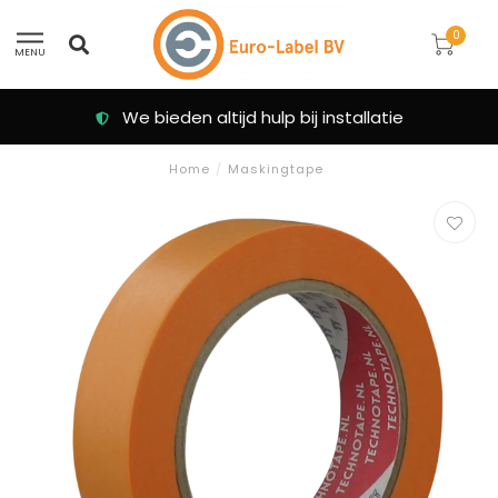
0
MENU
We bieden altijd hulp bij installatie
Home
/
Maskingtape