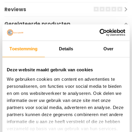
Reviews
Gerelateerde producten
Toestemming
Details
Over
Deze website maakt gebruik van cookies
We gebruiken cookies om content en advertenties te
personaliseren, om functies voor social media te bieden
TECHNOTAPE
TECHNOTAPE
en om ons websiteverkeer te analyseren. Ook delen we
Washi Gold - 48mm x
Washi Lowtack -
informatie over uw gebruik van onze site met onze
50m
38mm x 50m
partners voor social media, adverteren en analyse. Deze
partners kunnen deze gegevens combineren met andere
informatie die u aan ze heeft verstrekt of die ze hebben
€5,34
€7,42
verzameld op basis van uw gebruik van hun services.