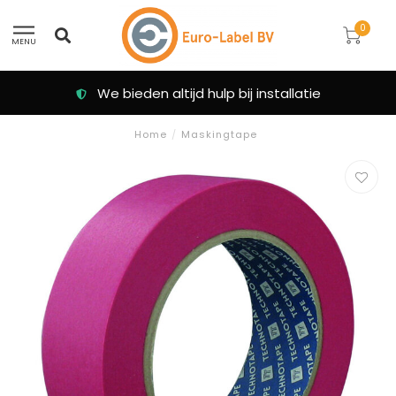
0
MENU
We bieden altijd hulp bij installatie
Home
/
Maskingtape