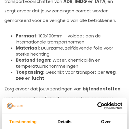
transportvoorschriften van
ADR
,
IMDG
en
IATA
, en
zorgt ervoor dat jouw zendingen correct worden
gemarkeerd voor de veiligheid van alle betrokkenen.
Formaat:
100x100mm – voldoet aan de
internationale transportnormen
Materiaal:
Duurzame, zelfklevende folie voor
sterke hechting
Bestand tegen:
Water, chemicaliën en
temperatuurschommelingen
Toepassing:
Geschikt voor transport per
weg
,
zee
en
lucht
Zorg ervoor dat jouw zendingen van
bijtende stoffen
voldoen aan de veiligheidsvoorschriften en correct
worden gemarkeerd voor veilig transport. Bestel dit
waarschuwingslabel eenvoudig bij Euro-Label voor een
Toestemming
Details
Over
snelle levering.