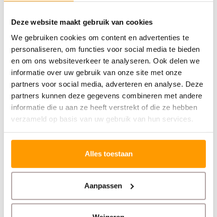
Deze website maakt gebruik van cookies
Specificaties
We gebruiken cookies om content en advertenties te
Reviews
personaliseren, om functies voor social media te bieden
en om ons websiteverkeer te analyseren. Ook delen we
Gerelateerde producten
informatie over uw gebruik van onze site met onze
partners voor social media, adverteren en analyse. Deze
partners kunnen deze gegevens combineren met andere
informatie die u aan ze heeft verstrekt of die ze hebben
verzameld op basis van uw gebruik van hun services.
Alles toestaan
EURO-LABEL
EURO-LABEL
Aanpassen
UN 3481 Etiket Lithium
'Breekbaar' Sticker
Batteries 100x100 mm
Rood
- 1000 stuks