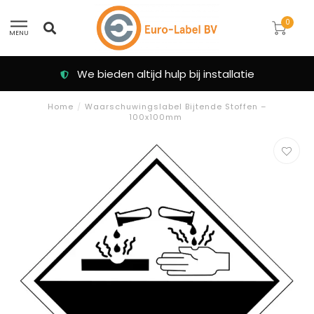
0
MENU
Klanten beoordelen ons met een 9.3
Home
/
Waarschuwingslabel Bijtende Stoffen –
100x100mm