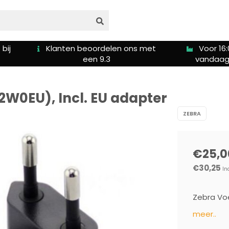
bij
Klanten beoordelen ons met
Voor 16:
een 9.3
vandaag
0EU), Incl. EU adapter
ZEBRA
€25,0
€30,25
In
Zebra Vo
meer..