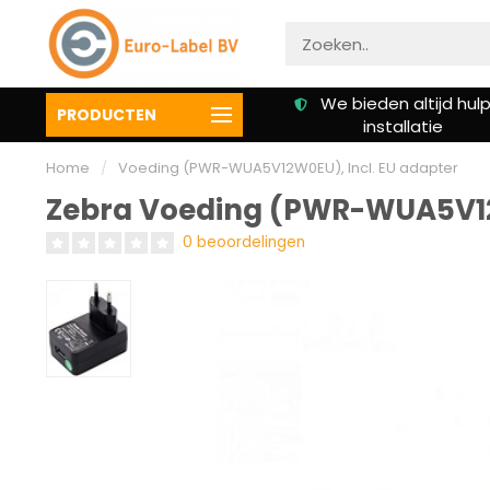
Gratis verzending vanaf €
We bieden altijd hulp 
PRODUCTEN
50,00
installatie
Home
/
Voeding (PWR-WUA5V12W0EU), Incl. EU adapter
Zebra Voeding (PWR-WUA5V12W
0 beoordelingen