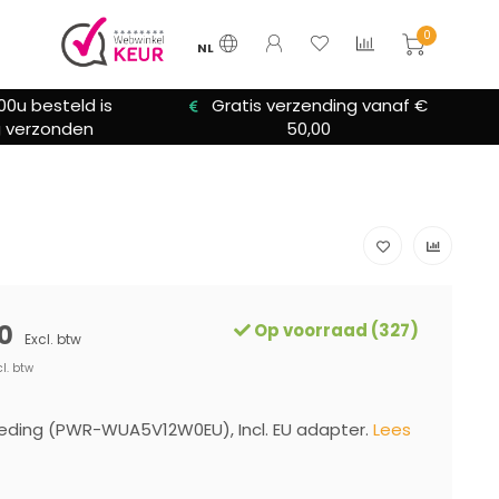
0
NL
00u besteld is
Gratis verzending vanaf €
 verzonden
50,00
0
Op voorraad (327)
Excl. btw
cl. btw
eding (PWR-WUA5V12W0EU), Incl. EU adapter.
Lees