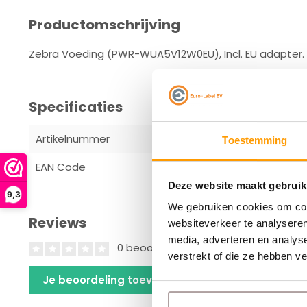
Productomschrijving
Zebra Voeding (PWR-WUA5V12W0EU), Incl. EU adapter.
Specificaties
Artikelnummer
PWR-WUA5V
Toestemming
EAN Code
5711783332
Deze website maakt gebruik
9,3
We gebruiken cookies om cont
Reviews
websiteverkeer te analyseren
media, adverteren en analys
0 beoordelingen
verstrekt of die ze hebben v
Je beoordeling toevoegen