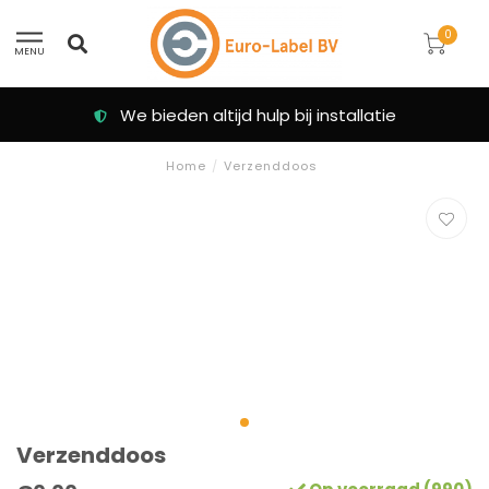
0
MENU
We bieden altijd hulp bij installatie
Home
/
Verzenddoos
Verzenddoos