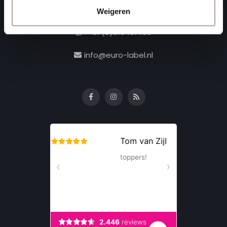
+31 (0)168 416 513
Weigeren
+31 (0)613461456
info@euro-label.nl