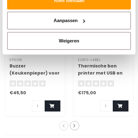
Alles toestaan
TOPPER
Aanpassen
Weigeren
EPSON
EURO-LABEL
Buzzer
Thermische bon
(Keukenpieper) voor
printer met USB en
bonnenprinters
netwerkaansluiting
€45,50
€175,00