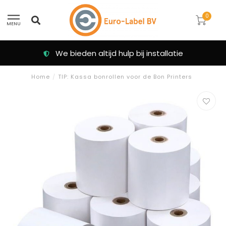
0
MENU
We bieden altijd hulp bij installatie
Home
/
TIP: Kassa bonrollen voor de Bon Printers