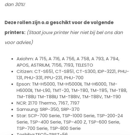
dan 30%!
Deze rollen zijn o.a geschikt voor de volgende
printers:
(Staat jouw printer hier niet bij bel ons dan
voor advies)
Axiohm: A 715, A 716, A 756, A 758, A 793, A 794,
APOS, ASTRIUM, 7156, 7193, TELESTO
Citizen: CT-S651, CT-S851, CT-S300, IDP-3221, PHU-
131, PHU-331, PPU-231, PHU-700
Epson: TM-H5000, TM-H5000II, TM-H6000, TM-
H6000II, TM-L90, TMT-20, TM-T80, TM-T85, TM-T88,
TM-T88I,I TM-T88II,I TM-T88IV, TM-T88V, TM-T90
NCR: 2170 Thermo, 7167, 7197
Samsung: SRP-350, SRP-370
Star: SCP-700 Serie, TSP-1000 Serie, TSP-200-24
Serie, TSP-400 Serie, TSP-400 Z, TSP-600 Serie,
TSP-700 Serie, TSP-800 Serie
Toshiba:TEC0-TRST-56