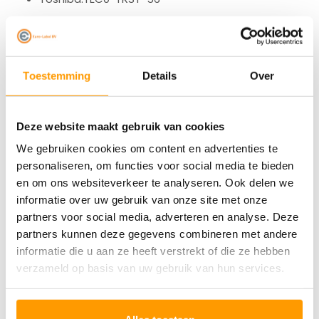
Alle rollen in ons assortiment zijn volgens FSC norm
gefabriceerd en zijn bisphenol-arm. Aangezien Euro-
Label duurzaamheid en maatschappelijke
Toestemming
Details
Over
betrokkenheid zeer belangrijk vindt is er gekozen voor
producten die milieu- en gezondheids-technisch
Deze website maakt gebruik van cookies
verantwoord zijn.
We gebruiken cookies om content en advertenties te
personaliseren, om functies voor social media te bieden
en om ons websiteverkeer te analyseren. Ook delen we
informatie over uw gebruik van onze site met onze
partners voor social media, adverteren en analyse. Deze
Specificaties
partners kunnen deze gegevens combineren met andere
informatie die u aan ze heeft verstrekt of die ze hebben
Reviews
verzameld op basis van uw gebruik van hun services.
Gerelateerde producten