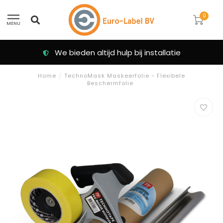
0
MENU
Klanten beoordelen ons met een 9.3
Home
/
TechnoMask Maskeerfolie - Flexibele
Beschermfolie