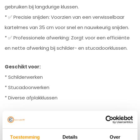
gebruiken bij langdurige klussen.
* ✅ Precisie snijden: Voorzien van een verwisselbaar
kartelmes van 35 cm voor snel en nauwkeurig snijden.
* ✅ Professionele afwerking: Zorgt voor een efficiënte
en nette afwerking bij schilder- en stucadoorklussen.
Geschikt voor:
* Schilderwerken
* Stucadoorwerken
* Diverse afplakklussen
Met dit professionele handafrolapparaat werk je niet
alleen efficiënter, maar zorg je ook voor een strakke en
professionele afwerking. Een onmisbaar hulpmiddel voor
Toestemming
Details
Over