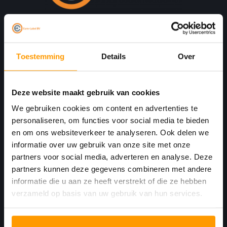
Print. Plak. Klaar. Met een partner die met je
meedenkt.
Toestemming
Details
Over
Havenkant 6
4781 AA
Deze website maakt gebruik van cookies
Moerdijk Nederland
We gebruiken cookies om content en advertenties te
personaliseren, om functies voor social media te bieden
+31 (0)168 416 513
en om ons websiteverkeer te analyseren. Ook delen we
informatie over uw gebruik van onze site met onze
+31 (0)613461456
partners voor social media, adverteren en analyse. Deze
partners kunnen deze gegevens combineren met andere
info@euro-label.nl
informatie die u aan ze heeft verstrekt of die ze hebben
verzameld op basis van uw gebruik van hun services.