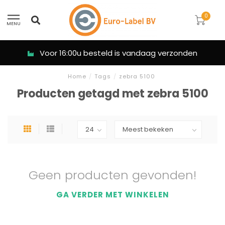
0
MENU
Voor 16:00u besteld is vandaag verzonden
Home
/
Tags
/
zebra 5100
Producten getagd met zebra 5100
Geen producten gevonden!
GA VERDER MET WINKELEN