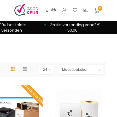
0
NL
00u besteld is
Gratis verzending vanaf €
 verzonden
50,00
BUNDELKORTING