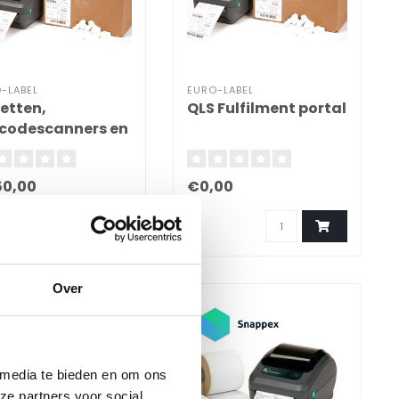
-LABEL
EURO-LABEL
ketten,
QLS Fulfilment portal
codescanners en
ketten voor Decit
omatisering
0,00
€0,00
Over
 media te bieden en om ons
ze partners voor social