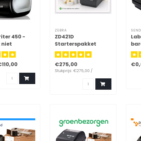
ZEBRA
SEN
iter 450 -
ZD421D
Lab
 niet
Starterspakket
bar
ar !
eti
€110,00
€275,00
€0,
Stukprijs: €275,00 /