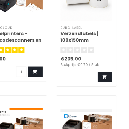
DCLOUD
EURO-LABEL
elprinters -
Verzendlabels |
codescanners en
100x150mm
ketten
00
€235,00
Stukprijs: €9,79 / Stuk