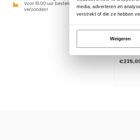
Voor 16:00 uur besteld is vandaag
media, adverteren en analys
verzonden!
verstrekt of die ze hebben v
EURO-LABE
MicroC
Weigeren
€235,0