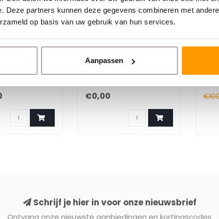
e. Deze partners kunnen deze gegevens combineren met andere i
erzameld op basis van uw gebruik van hun services.
L
EURO-LABEL
DYM
ash
Etiketten en printers
990
Aanpassen
voor Shiplee.nl
mm 
260/
per
0
€0,00
€10
Schrijf je hier in voor onze nieuwsbrief
Ontvang onze nieuwste aanbiedingen en kortingscodes