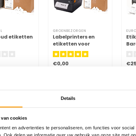
L
GROENBEZORGEN
EURO
ud etiketten
Labelprinters en
Eti
etiketten voor
Bar
Groenbezorgen
eti
Aut
€0,00
€25
Details
 van cookies
ent en advertenties te personaliseren, om functies voor social
. Ook delen we informatie over uw gebruik van onze site met on