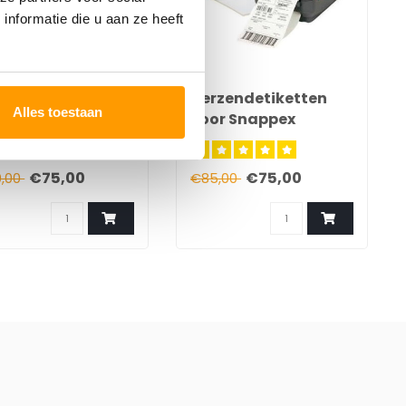
nformatie die u aan ze heeft
O
12 - Dymo 36 x 89
Verzendetiketten
Alles toestaan
- Groene labels
voor Snappex
rol - 24 rollen
klanten
 doos
€75,00
€75,00
0,00
€85,00