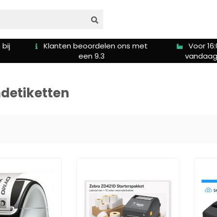
bij
Klanten beoordelen ons met
Voor 16:
een 9.3
vandaag
detiketten