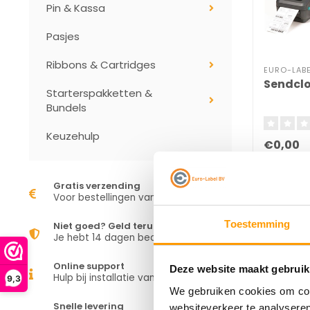
Pin & Kassa
Pasjes
Ribbons & Cartridges
EURO-LABE
Sendclo
Starterspakketten &
Bundels
Keuzehulp
€0,00
Gratis verzending
Voor bestellingen vanaf €50,00
Toestemming
Niet goed? Geld terug
Je hebt 14 dagen bedenktijd
Online support
Deze website maakt gebruik
Hulp bij installatie van je apparaat
9,3
We gebruiken cookies om cont
Snelle levering
websiteverkeer te analyseren