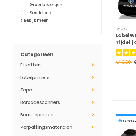
Groenbezorgen
Sendcloud
Bekijk meer
DYMO
LabelWr
Tijdelijk
leverba
Categorieën
€110,00
Etiketten
Labelprinters
Tape
Barcodescanners
Bonnenprinters
Verpakkingsmaterialen