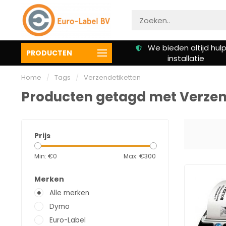
Gratis verzending vanaf €
We bieden altijd hulp 
PRODUCTEN
50,00
installatie
Home
/
Tags
/
Verzendetiketten
Producten getagd met Verzen
Prijs
Min: €
0
Max: €
300
Merken
Alle merken
Dymo
Euro-Label