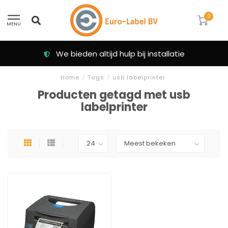
0
MENU
We bieden altijd hulp bij installatie
Home
/
Tags
/
usb labelprinter
Producten getagd met usb
labelprinter