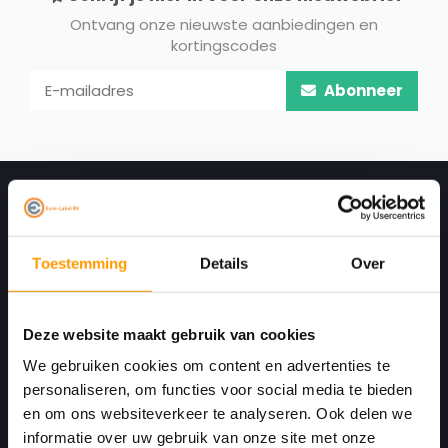
Ontvang onze nieuwste aanbiedingen en
kortingscodes
Abonneer
Toestemming
Details
Over
Deze website maakt gebruik van cookies
We gebruiken cookies om content en advertenties te
Print. Plak. Klaar. Met een partner die met je
personaliseren, om functies voor social media te bieden
meedenkt.
en om ons websiteverkeer te analyseren. Ook delen we
informatie over uw gebruik van onze site met onze
Havenkant 6