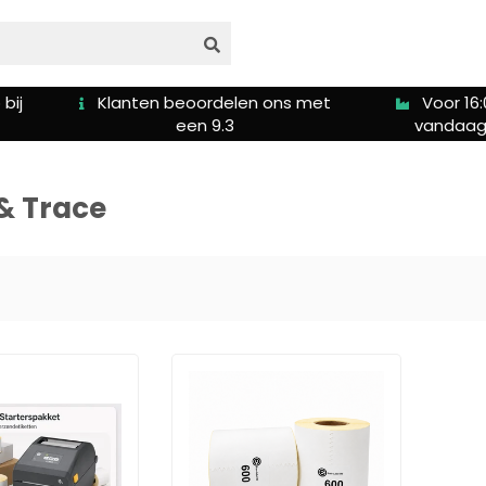
bij
Klanten beoordelen ons met
Voor 16:
een 9.3
vandaag
 Trace‎