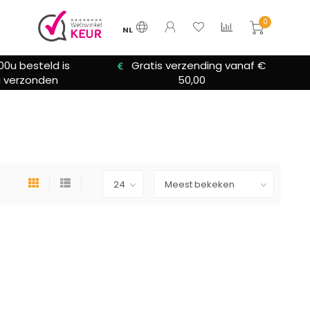
0
NL
00u besteld is
Gratis verzending vanaf €
 verzonden
50,00