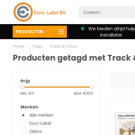
Gratis verzending vanaf €
We bieden altijd hulp 
PRODUCTEN
50,00
installatie
Home
/
Tags
/
Track & Trace‎
Producten getagd met Track &
Prijs
Min: €
0
Max: €
300
Merken
Alle merken
Euro-Label
Zebra