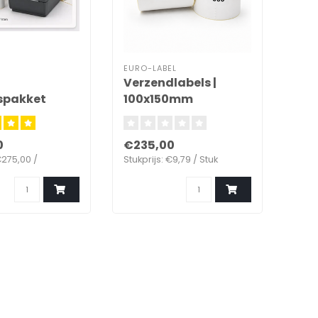
EURO-LABEL
Verzendlabels |
spakket
100x150mm
0
€235,00
€275,00 /
Stukprijs: €9,79 / Stuk