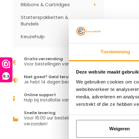
Ribbons & Cartridges
Starterspakketten &
Bundels
Keuzehulp
Toestemming
Gratis verzending
Voor bestellingen vanaf €50,00
Deze website maakt gebruik
9,3
Niet goed? Geld terug
We gebruiken cookies om cont
Je hebt 14 dagen bedenktijd
websiteverkeer te analyseren
Online support
media, adverteren en analys
Hulp bij installatie van je apparaat
verstrekt of die ze hebben v
Snelle levering
Voor 16:00 uur besteld is vandaag
verzonden!
Weigeren