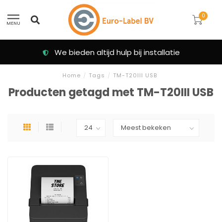
0
MENU
We bieden altijd hulp bij installatie
Home
/
Tags
/
TM-T20III USB
Producten getagd met TM-T20III USB