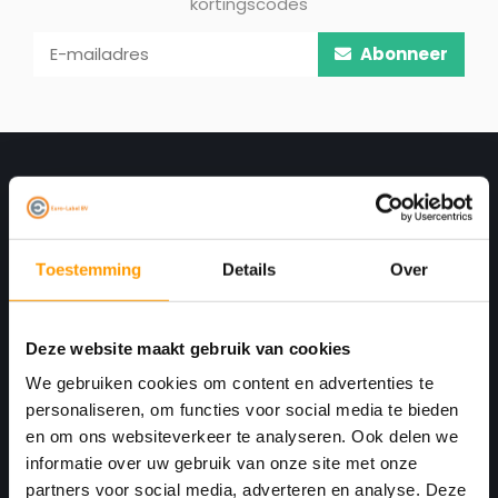
kortingscodes
Abonneer
Toestemming
Details
Over
Deze website maakt gebruik van cookies
Print. Plak. Klaar. Met een partner die met je
We gebruiken cookies om content en advertenties te
meedenkt.
personaliseren, om functies voor social media te bieden
en om ons websiteverkeer te analyseren. Ook delen we
Havenkant 6
informatie over uw gebruik van onze site met onze
4781 AA
partners voor social media, adverteren en analyse. Deze