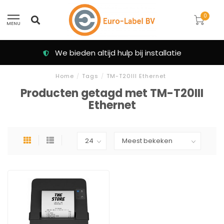
0
MENU
We bieden altijd hulp bij installatie
Home
/
Tags
/
TM-T20III Ethernet
Producten getagd met TM-T20III
Ethernet