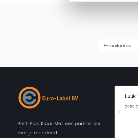
Print. Plak. Klaar. Met een partner die
met je meedenkt.