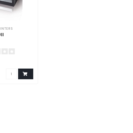
RINTERS
II
0