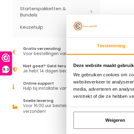
Starterspakketten &
Bundels
Keuzehulp
Toestemming
Gratis verzending
Voor bestellingen vanaf €50,00
Deze website maakt gebruik
Niet goed? Geld terug
9,3
Je hebt 14 dagen bedenktijd
We gebruiken cookies om cont
websiteverkeer te analyseren
Online support
Hulp bij installatie van je apparaat
media, adverteren en analys
verstrekt of die ze hebben v
Snelle levering
Voor 16:00 uur besteld is vandaag
verzonden!
Weigeren