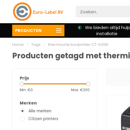
Gratis verzending vanaf €
We bieden altijd hulp 
PRODUCTEN
50,00
installatie
Home
/
Tags
/
thermische bonprinter CT-S310II
Producten getagd met thermis
Prijs
Min: €
0
Max: €
200
Merken
Alle merken
Citizen printers