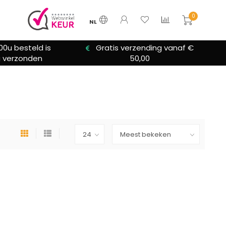
0
NL
00u besteld is
Gratis verzending vanaf €
 verzonden
50,00