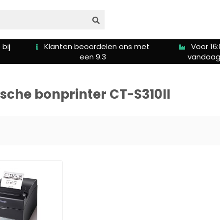
bij
Klanten beoordelen ons met
Voor 16:
een 9.3
vandaag
che bonprinter CT-S310II