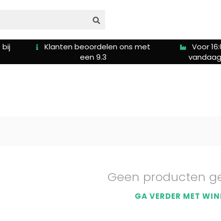
bij
Klanten beoordelen ons met
Voor 16:
een 9.3
vandaag
Geen producten g
GA VERDER MET WIN