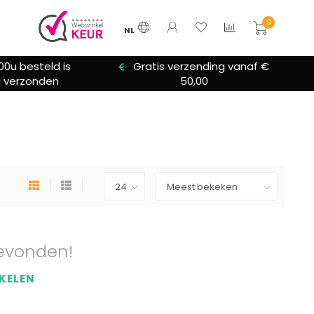
0
NL
00u besteld is
Gratis verzending vanaf €
 verzonden
50,00
evonden!
KELEN