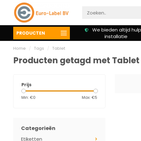
Gratis verzending vanaf €
We bieden altijd hulp 
PRODUCTEN
50,00
installatie
Home
/
Tags
/
Tablet
Producten getagd met Tablet
Prijs
Min: €
0
Max: €
5
Categorieën
Etiketten