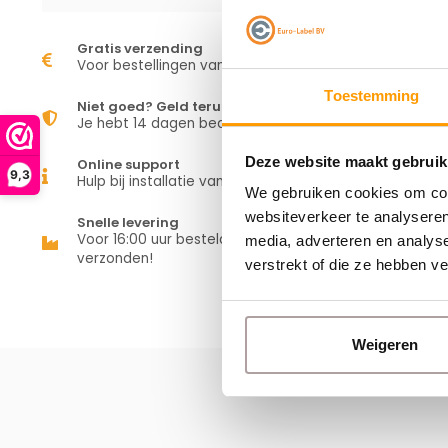
Gratis verzending
Voor bestellingen vanaf €50,00
Toestemming
Niet goed? Geld terug
Je hebt 14 dagen bedenktijd
Deze website maakt gebruik
Online support
9,3
Hulp bij installatie van je apparaat
We gebruiken cookies om cont
websiteverkeer te analyseren
Snelle levering
Voor 16:00 uur besteld is vandaag
media, adverteren en analys
verzonden!
verstrekt of die ze hebben v
Weigeren