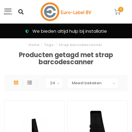
0
MENU
We bieden altijd hulp bij installatie
Home
/
Tags
/
strap barcodescanner
Producten getagd met strap
barcodescanner