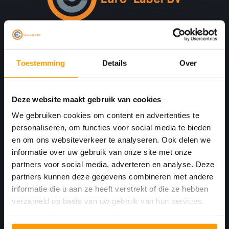
Print. Plak. Klaar. Met een partner die met je
meedenkt.
Toestemming
Details
Over
Havenkant 6
Deze website maakt gebruik van cookies
4781 AA
Moerdijk Nederland
We gebruiken cookies om content en advertenties te
personaliseren, om functies voor social media te bieden
+31 (0)168 416 513
en om ons websiteverkeer te analyseren. Ook delen we
informatie over uw gebruik van onze site met onze
+31 (0)613461456
partners voor social media, adverteren en analyse. Deze
partners kunnen deze gegevens combineren met andere
info@euro-label.nl
informatie die u aan ze heeft verstrekt of die ze hebben
verzameld op basis van uw gebruik van hun services.