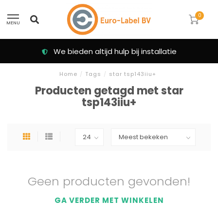
0
MENU
We bieden altijd hulp bij installatie
Home
/
Tags
/
star tsp143iiu+
Producten getagd met star
tsp143iiu+
Geen producten gevonden!
GA VERDER MET WINKELEN