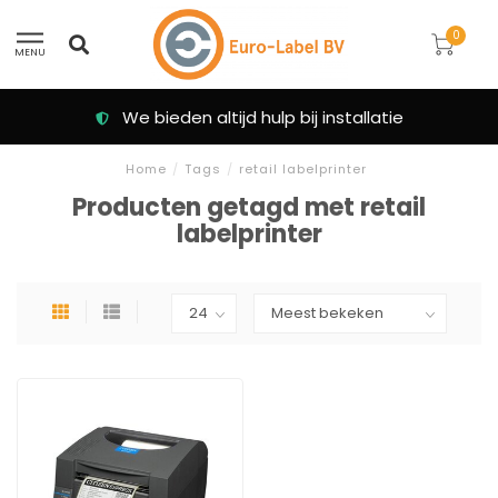
0
MENU
We bieden altijd hulp bij installatie
Home
/
Tags
/
retail labelprinter
Producten getagd met retail
labelprinter