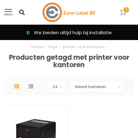
0
MENU
We bieden altijd hulp bij installatie
Home
/
Tags
/
printer voor kantoren
Producten getagd met printer voor
kantoren