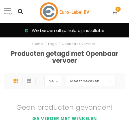
0
MENU
We bieden altijd hulp bij installatie
Home
/
Tags
/
Openbaar vervoer
Producten getagd met Openbaar
vervoer
Geen producten gevonden!
GA VERDER MET WINKELEN