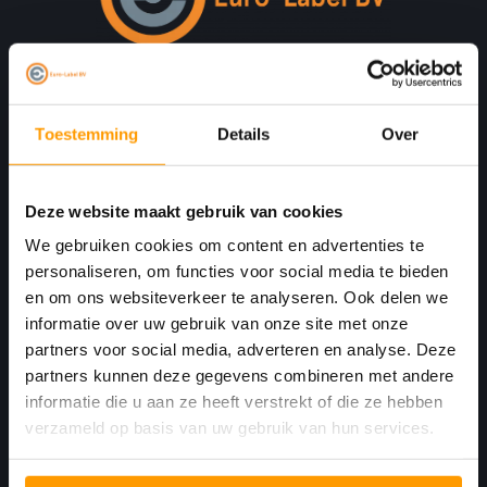
Print. Plak. Klaar. Met een partner die met je
meedenkt.
Toestemming
Details
Over
Havenkant 6
Deze website maakt gebruik van cookies
4781 AA
Moerdijk Nederland
We gebruiken cookies om content en advertenties te
personaliseren, om functies voor social media te bieden
+31 (0)168 416 513
en om ons websiteverkeer te analyseren. Ook delen we
informatie over uw gebruik van onze site met onze
+31 (0)613461456
partners voor social media, adverteren en analyse. Deze
partners kunnen deze gegevens combineren met andere
info@euro-label.nl
informatie die u aan ze heeft verstrekt of die ze hebben
verzameld op basis van uw gebruik van hun services.