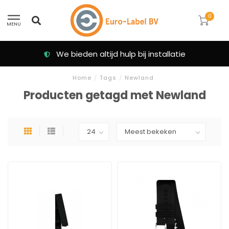
0
MENU
We bieden altijd hulp bij installatie
Home
/
Tags
/
Newland
Producten getagd met Newland