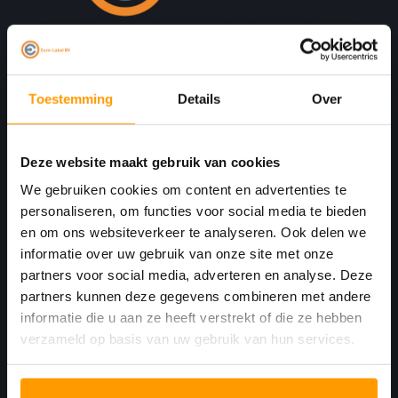
Print. Plak. Klaar. Met een partner die met je
meedenkt.
Toestemming
Details
Over
Havenkant 6
4781 AA
Deze website maakt gebruik van cookies
Moerdijk Nederland
We gebruiken cookies om content en advertenties te
personaliseren, om functies voor social media te bieden
+31 (0)168 416 513
en om ons websiteverkeer te analyseren. Ook delen we
informatie over uw gebruik van onze site met onze
+31 (0)613461456
partners voor social media, adverteren en analyse. Deze
partners kunnen deze gegevens combineren met andere
info@euro-label.nl
informatie die u aan ze heeft verstrekt of die ze hebben
verzameld op basis van uw gebruik van hun services.