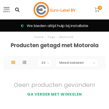
0
MENU
We bieden altijd hulp bij installatie
Home
/
Tags
/
Motorola
Producten getagd met Motorola
Geen producten gevonden!
GA VERDER MET WINKELEN