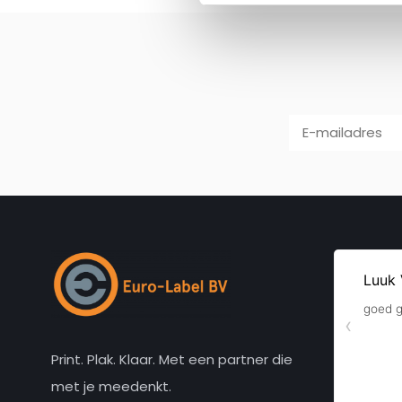
Print. Plak. Klaar. Met een partner die
met je meedenkt.