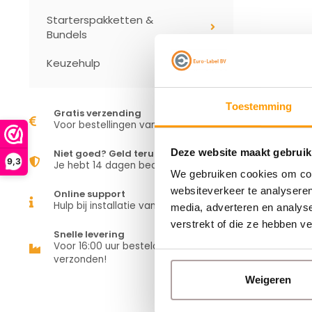
Starterspakketten &
Bundels
Keuzehulp
Toestemming
Gratis verzending
Voor bestellingen vanaf €50,00
Deze website maakt gebruik
Niet goed? Geld terug
9,3
Je hebt 14 dagen bedenktijd
We gebruiken cookies om cont
websiteverkeer te analyseren
Online support
Hulp bij installatie van je apparaat
media, adverteren en analys
verstrekt of die ze hebben v
Snelle levering
Voor 16:00 uur besteld is vandaag
verzonden!
Weigeren