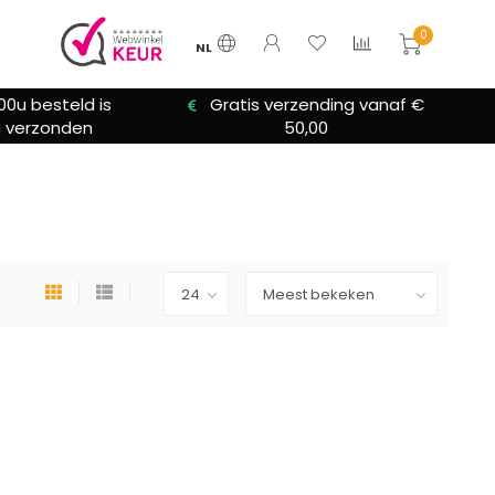
0
NL
00u besteld is
Gratis verzending vanaf €
 verzonden
50,00