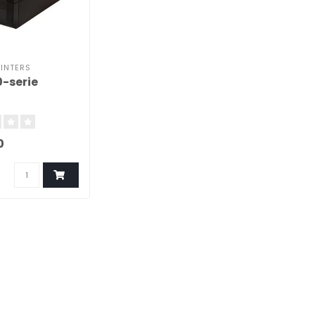
RINTERS
-serie​
0