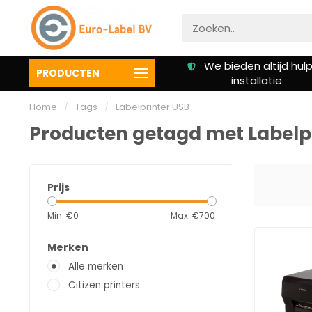
Gratis verzending vanaf €
We bieden altijd hulp 
PRODUCTEN
50,00
installatie
Home
/
Tags
/
Labelprinter USB
Producten getagd met Labelp
Prijs
Min: €
0
Max: €
700
Merken
Alle merken
Citizen printers