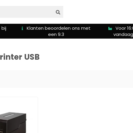
bij
Klanten beoordelen ons met
Voor 16:
een 9.3
vandaag
rinter USB