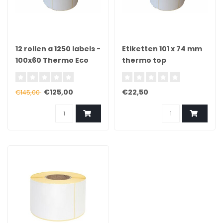
12 rollen a 1250 labels -
Etiketten 101 x 74 mm
100x60 Thermo Eco
thermo top
afneembaar 1000 per
rol
€125,00
€22,50
€145,00