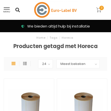
0
MENU
We bieden altijd hulp bij installatie
Home
/
Tags
/
Horeca
Producten getagd met Horeca