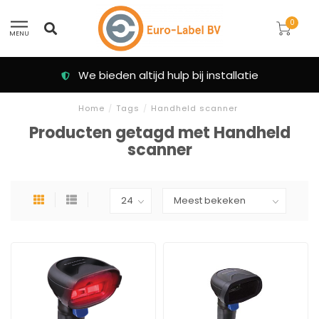
0
MENU
We bieden altijd hulp bij installatie
Home
/
Tags
/
Handheld scanner
Producten getagd met Handheld
scanner