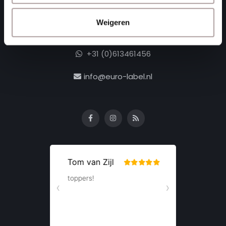
Moerdijk Nederland
Weigeren
+31 (0)168 416 513
+31 (0)613461456
info@euro-label.nl