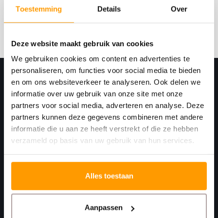
kortingscodes
Toestemming
Details
Over
Abonneer
Deze website maakt gebruik van cookies
We gebruiken cookies om content en advertenties te
personaliseren, om functies voor social media te bieden
en om ons websiteverkeer te analyseren. Ook delen we
informatie over uw gebruik van onze site met onze
partners voor social media, adverteren en analyse. Deze
partners kunnen deze gegevens combineren met andere
informatie die u aan ze heeft verstrekt of die ze hebben
verzameld op basis van uw gebruik van hun services.
Print. Plak. Klaar. Met een partner die met je
meedenkt.
Alles toestaan
Havenkant 6
Aanpassen
4781 AA