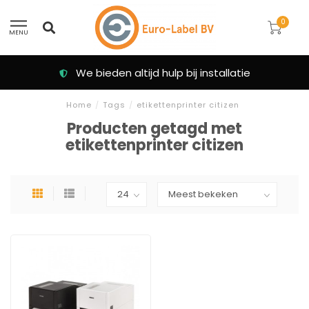
0
MENU
We bieden altijd hulp bij installatie
Home
/
Tags
/
etikettenprinter citizen
Producten getagd met
etikettenprinter citizen