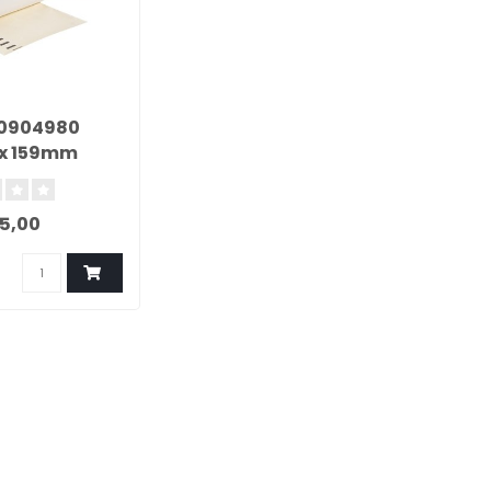
0904980
x 159mm
5,00