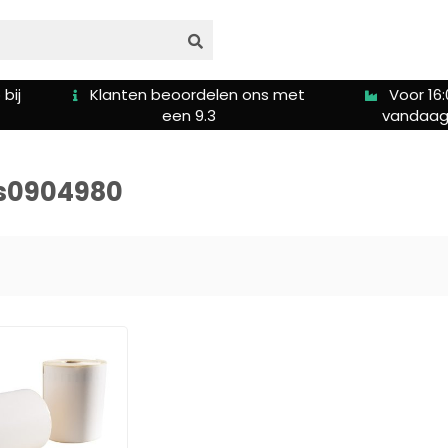
bij
Klanten beoordelen ons met
Voor 16:
een 9.3
vandaag
s0904980