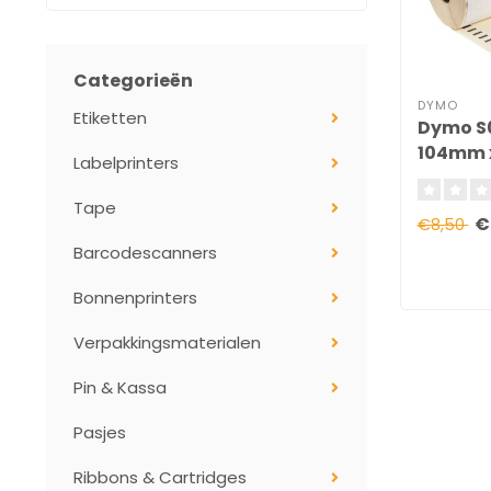
Categorieën
DYMO
Etiketten
Dymo S
104mm 
Labelprinters
Tape
€
€8,50
Barcodescanners
Bonnenprinters
Verpakkingsmaterialen
Pin & Kassa
Pasjes
Ribbons & Cartridges