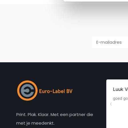
Print. Plak. Klaar. Met een partner die
met je meedenkt.