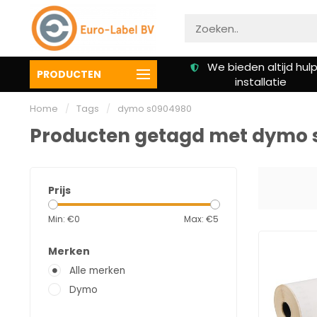
Gratis verzending vanaf €
We bieden altijd hulp 
PRODUCTEN
50,00
installatie
Home
/
Tags
/
dymo s0904980
Producten getagd met dymo 
Prijs
Min: €
0
Max: €
5
Merken
Alle merken
Dymo