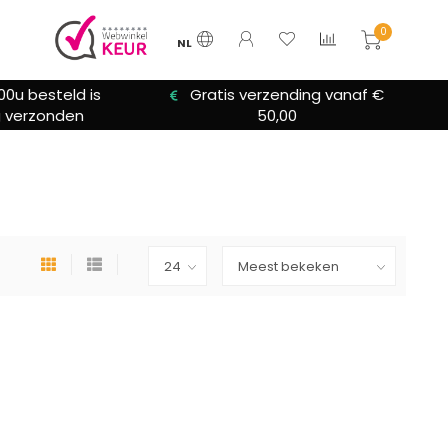
0
NL
00u besteld is
Gratis verzending vanaf €
 verzonden
50,00