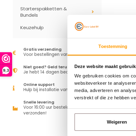
Starterspakketten &
Bundels
Keuzehulp
Toestemming
Gratis verzending
Voor bestellingen vanaf €50,00
Deze website maakt gebruik
Niet goed? Geld terug
9,3
Je hebt 14 dagen bedenktijd
We gebruiken cookies om cont
websiteverkeer te analyseren
Online support
Hulp bij installatie van je apparaat
media, adverteren en analys
verstrekt of die ze hebben v
Snelle levering
Voor 16:00 uur besteld is vandaag
verzonden!
Weigeren