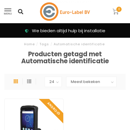
0
MENU
We bieden altijd hulp bij installatie
Home
/
Tags
/
Automatische identificatie
Producten getagd met
Automatische identificatie
ANDROID