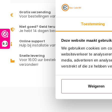
Gratis verzending
Voor bestellingen vanaf €50,00
Toestemming
Niet goed? Geld terug
Je hebt 14 dagen bedenktijd
Deze website maakt gebruik
Online support
9,3
Hulp bij installatie van je apparaat
We gebruiken cookies om cont
websiteverkeer te analyseren
Snelle levering
Voor 16:00 uur besteld is vandaag
media, adverteren en analys
verzonden!
verstrekt of die ze hebben v
Weigeren