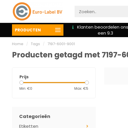
We bieden altijd hulp bij
Klanten beoordelen on
PRODUCTEN
installatie
een 9.3
Home
/
Tags
/
7197-6001-9001
Producten getagd met 7197-6
Prijs
Min: €
0
Max: €
5
Categorieën
Etiketten