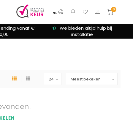
0
NL
zending vanaf €
We bieden altijd hulp bij
0,00
installatie
evonden!
KELEN