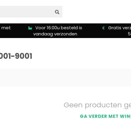
s met
Voor 16:00u besteld is
Gratis ver
vandaag verzonden
5
001-9001
Geen producten g
GA VERDER MET WIN