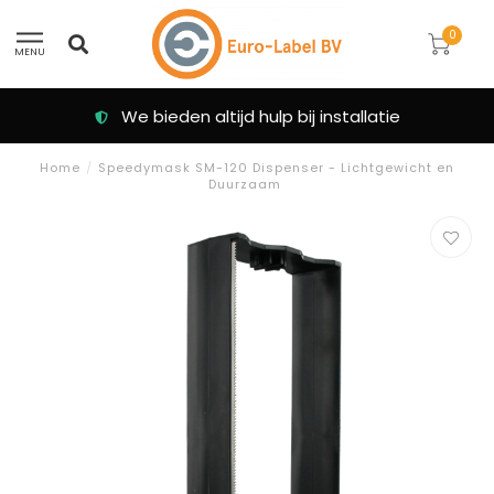
0
MENU
Klanten beoordelen ons met een 9.3
Home
/
Speedymask SM-120 Dispenser - Lichtgewicht en
Duurzaam