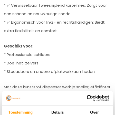
* ✅ Verwisselbaar tweesnijdend kartelmes: Zorgt voor
een schone en nauwkeurige snede
* ✅ Ergonomisch voor links- en rechtshandigen: Biedt
extra flexibiliteit en comfort
Geschikt voor:
* Professionele schilders
* Doe-het-zelvers
* Stucadoors en andere afplakwerkzaamheden
Met deze kunststof dispenser werk je sneller, efficiënter
en nauwkeuriger, of je nu een professional bent of een
doe-het-zelver. Geschikt voor diverse SpeedyMask¨
producten – voor een strak en professioneel
Toestemming
Details
Over