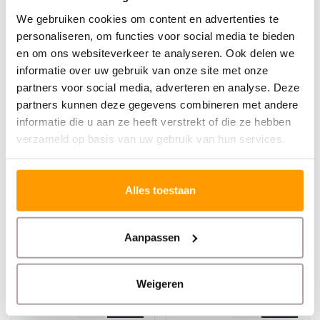
We gebruiken cookies om content en advertenties te
Gerelateerde producten
personaliseren, om functies voor social media te bieden
en om ons websiteverkeer te analyseren. Ook delen we
informatie over uw gebruik van onze site met onze
partners voor social media, adverteren en analyse. Deze
partners kunnen deze gegevens combineren met andere
informatie die u aan ze heeft verstrekt of die ze hebben
verzameld op basis van uw gebruik van hun services.
Alles toestaan
TECHNOTAPE
TECHNOTAPE
Glasvlies - 50mm x
Voegband 50 mm x 75
25m voor naadloze
m - Micro
Aanpassen
gipsplaatverbindingen
Geperforeerd Papier
€2,30
€5,70
Weigeren