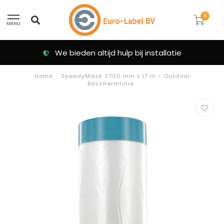
0
MENU
We bieden altijd hulp bij installatie
Home
/
SpeedyMask 2700 mm x 17 m - Outdoor
Beschermfolie