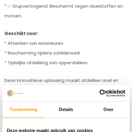
* ✅ Drupvertragend: Beschermt tegen vloeistoffen en
morsen.
Geschikt voor:
* Afwerken van exterieuren
* Bescherming tijdens schilderwerk
* Tijdelijke afdekking van oppervlakken
Deze innovatieve oplossing maakt afdekken snel en
eenvoudig. Ideaal voor zowel professionals als doe-
het-zelvers!
Toestemming
Details
Over
Specificaties
Reviews
Deze website maakt gebruik van cookies