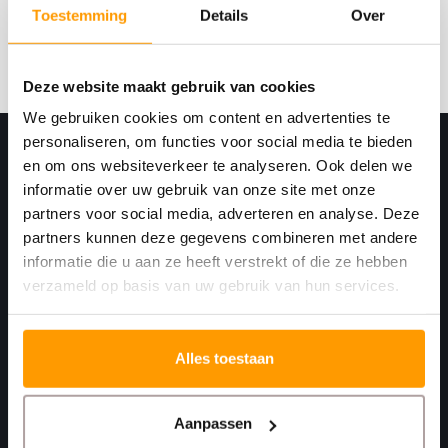
Toestemming
Details
Over
Abonneer
Deze website maakt gebruik van cookies
We gebruiken cookies om content en advertenties te
personaliseren, om functies voor social media te bieden
en om ons websiteverkeer te analyseren. Ook delen we
informatie over uw gebruik van onze site met onze
partners voor social media, adverteren en analyse. Deze
partners kunnen deze gegevens combineren met andere
informatie die u aan ze heeft verstrekt of die ze hebben
verzameld op basis van uw gebruik van hun services.
Print. Plak. Klaar. Met een partner die met je
meedenkt.
Alles toestaan
Havenkant 6
Aanpassen
4781 AA