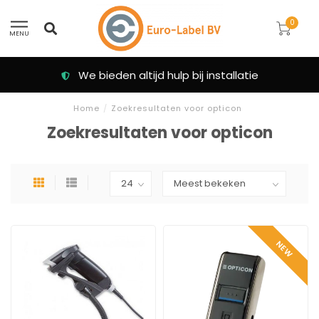
0
MENU
We bieden altijd hulp bij installatie
Home
/
Zoekresultaten voor opticon
Zoekresultaten voor opticon
NEW