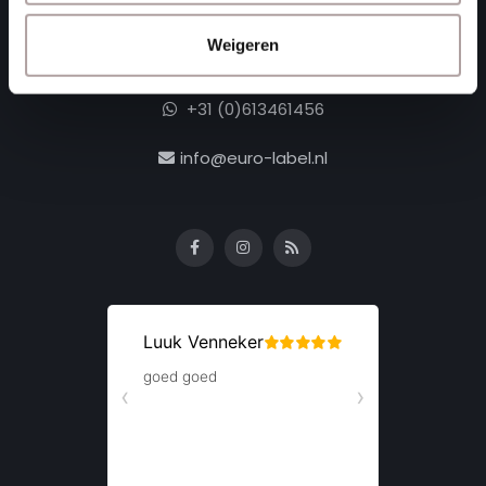
Moerdijk Nederland
Weigeren
+31 (0)168 416 513
+31 (0)613461456
info@euro-label.nl