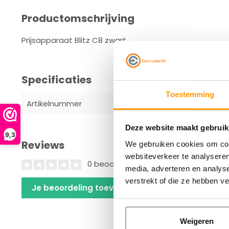
Productomschrijving
Prijsapparaat Blitz C8 zwart
Specificaties
Toestemming
Artikelnummer
Q840.800
Deze website maakt gebruik
9,3
Reviews
We gebruiken cookies om cont
websiteverkeer te analyseren
0 beoordelingen
media, adverteren en analys
verstrekt of die ze hebben v
Je beoordeling toevoegen
Weigeren