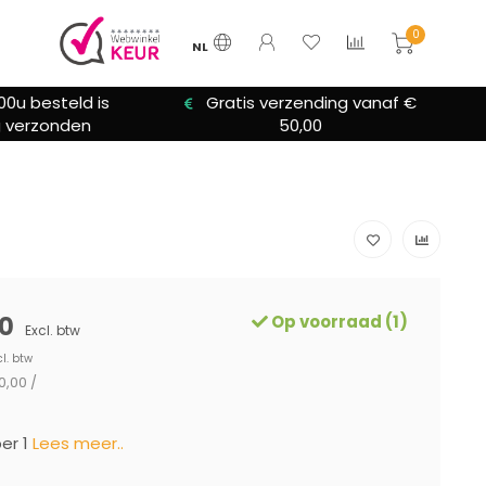
0
NL
00u besteld is
Gratis verzending vanaf €
 verzonden
50,00
0
Op voorraad (1)
Excl. btw
cl. btw
0,00 /
er 1
Lees meer..