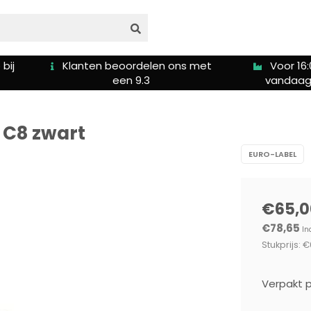
bij
Klanten beoordelen ons met
Voor 16:
een 9.3
vandaag
z C8 zwart
EURO-LABEL
€65,0
€78,65
In
Stukprijs: €
Verpakt p