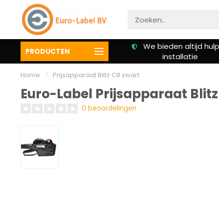
Gratis verzending vanaf €
We bieden altijd hulp 
PRODUCTEN
50,00
installatie
Home
/
Prijsapparaat Blitz C8 zwart
Euro-Label Prijsapparaat Blit
0 beoordelingen