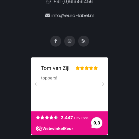
+31 (0)613461456
info@euro-label.nl