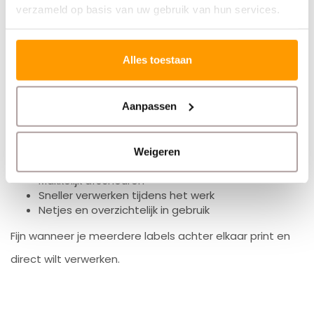
verzameld op basis van uw gebruik van hun services.
Praktisch met perforatie
Alles toestaan
De labels zijn voorzien van horizontale perforatie.
Aanpassen
Dat betekent:
Weigeren
Makkelijk afscheuren
Sneller verwerken tijdens het werk
Netjes en overzichtelijk in gebruik
Fijn wanneer je meerdere labels achter elkaar print en
direct wilt verwerken.