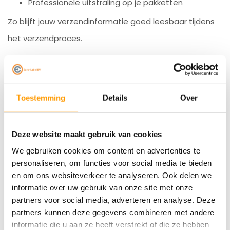
Professionele uitstraling op je pakketten
Zo blijft jouw verzendinformatie goed leesbaar tijdens
het verzendproces.
Geschikt voor printers met 25 mm kern
Toestemming
Details
Over
Deze rollen hebben een kern van
25 mm
en zijn geschikt
Deze website maakt gebruik van cookies
voor labelprinters die met dit type rol werken.
We gebruiken cookies om content en advertenties te
personaliseren, om functies voor social media te bieden
en om ons websiteverkeer te analyseren. Ook delen we
Twijfel je of deze rollen geschikt zijn voor jouw printer?
informatie over uw gebruik van onze site met onze
Neem gerust contact met ons op. Wij denken graag
partners voor social media, adverteren en analyse. Deze
met je mee.
partners kunnen deze gegevens combineren met andere
informatie die u aan ze heeft verstrekt of die ze hebben