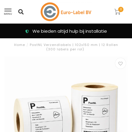
0
MENU
Klanten beoordelen ons met een 9.3
Home
/
PostNL Verzendlabels | 102x150 mm | 12 Rollen
(300 labels per rol)