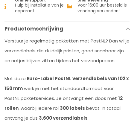
Online support
Snelle levering
Hulp bij installatie van je
Voor 16:00 uur besteld is
apparaat
vandaag verzonden!
Productomschrijving
Verstuur je regelmatig pakketten met PostNL? Dan wil je
verzendlabels die duidelijk printen, goed scanbaar zijn
en netjes blijven zitten tijdens het verzendproces.
Met deze
Euro-Label PostNL verzendlabels van 102 x
150 mm
werk je met het standaardformaat voor
PostNL pakketservices. Je ontvangt een doos met
12
rollen
, waarbij iedere rol
300 labels
bevat. In totaal
ontvang je dus
3.600 verzendlabels
.