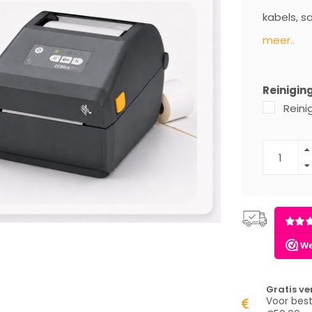
kabels, s
meer..
Reiniging
Reini
Gratis v
Voor best