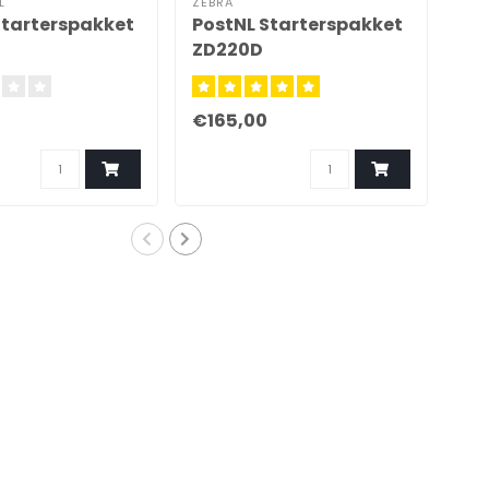
L
ZEBRA
ZEB
Starterspakket
PostNL Starterspakket
DH
ZD220D
ZD
€165,00
€1