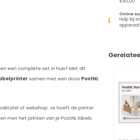
€50,00
Online su
Hulp bij in
apparaat
Gerelate
een een complete set in huis? Met dit
abelprinter
samen met een doos
PostNL
paktafel of webshop. Je hoeft de printer
rten met het printen van je PostNL labels.