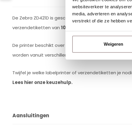
websiteverkeer te analyseren
media, adverteren en analys
De Zebra ZD421D is geschikt voor PostNL pakkettensof
verstrekt of die ze hebben v
verzendetiketten van
102 x 150 mm
.
Weigeren
De printer beschikt over de programmeertalen
EPL
en
worden vanuit verschillende systemen en labeltoepas
Twijfel je welke labelprinter of verzendetiketten je nod
Lees hier onze keuzehulp.
Aansluitingen