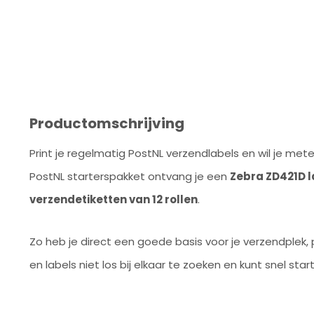
Productomschrijving
Print je regelmatig PostNL verzendlabels en wil je met
PostNL starterspakket ontvang je een
Zebra ZD421D l
verzendetiketten van 12 rollen
.
Zo heb je direct een goede basis voor je verzendplek, 
en labels niet los bij elkaar te zoeken en kunt snel sta