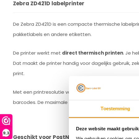
Zebra ZD421D labelprinter
De Zebra ZD421D is een compacte thermische labelprin
pakketlabels en andere etiketten.
De printer werkt met
direct thermisch printen
. Je he
Dat maakt de printer handig voor dagelijks gebruik, z
print.
Met een printresolutie van
203 dpi
print je duidelijke 
barcodes. De maximale printsnelheid is
127 mm per s
Toestemming
Deze website maakt gebruik
9,3
Geschikt voor PostNL pakkettensoftware
We gebruiken cookies om cont