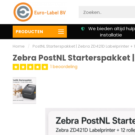
We bieden altijd hulp bij
Klanten beoordelen on
PRODUCTEN
installatie
een 9.3
Home
/
PostNL Starterspakket | Zebra ZD421D Labelprinter + 1
Zebra PostNL Starterspakket | 
1 beoordeling