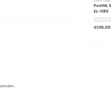
EURO-LABE
PostNL 
EL-1180
€135,00
rzenden.