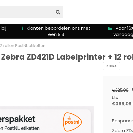
s met
Voor 16:00u besteld is
Gratis ver
vandaag verzonden
5
2 rollen PostNL etiketten
Zebra ZD421D Labelprinter + 12 ro
ZEBRA
€325,00
btw
€369,05
Bespaar m
Zebra ZD4