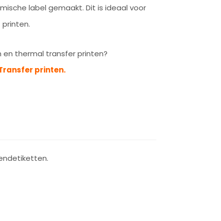
ische label gemaakt. Dit is ideaal voor
 printen.
h en thermal transfer printen?
Transfer printen.
zendetiketten.