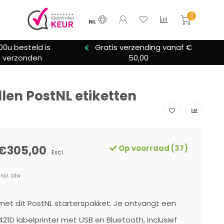
0
NL
zending vanaf €
We bieden altijd hulp bij
0,00
installatie
llen PostNL etiketten
€305,00
Op voorraad (37)
Excl.
Incl. btw
et dit PostNL starterspakket. Je ontvangt een
21D labelprinter met USB en Bluetooth, inclusief