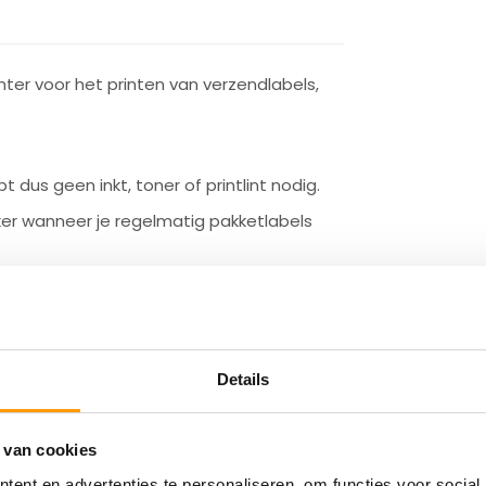
ter voor het printen van verzendlabels,
bt dus geen inkt, toner of printlint nodig.
eker wanneer je regelmatig pakketlabels
labels met goed leesbare tekst en
econde
.
Details
 van cookies
ent en advertenties te personaliseren, om functies voor social