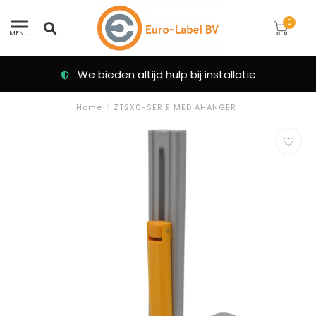
0
MENU
We bieden altijd hulp bij installatie
Home
/
ZT2X0-SERIE MEDIAHANGER