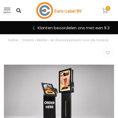
0
MENU
Klanten beoordelen ons met een 9.3
Home
/
Onesix | Bestel- en Kassasysteem voor de horeca