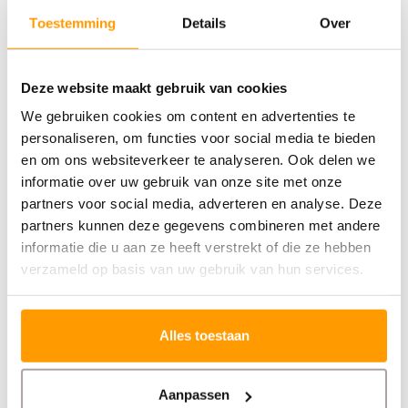
team.
Toestemming
Details
Over
Deze website maakt gebruik van cookies
We gebruiken cookies om content en advertenties te
Integraties die aansluiten
personaliseren, om functies voor social media te bieden
en om ons websiteverkeer te analyseren. Ook delen we
informatie over uw gebruik van onze site met onze
Onesix werkt met veel integraties, waardoor je ook kunt
partners voor social media, adverteren en analyse. Deze
samenwerken met
partners kunnen deze gegevens combineren met andere
verschillende kassasystemen en je bestaande setup
informatie die u aan ze heeft verstrekt of die ze hebben
verzameld op basis van uw gebruik van hun services.
niet zomaar overboord hoeft.
Daarnaast kun je koppelen met bekende
Alles toestaan
bezorgplatformen zoals Thuisbezorgd en
Uber Eats, zodat bestellingen uit verschillende kanalen
Aanpassen
overzichtelijk samenkomen.