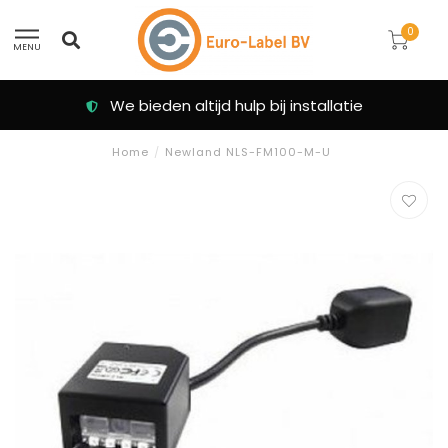
0
MENU
We bieden altijd hulp bij installatie
Home
/
Newland NLS-FM100-M-U