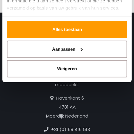
informatie die u aan ze heeft verstrekt of die ze hebben
verzameld op basis van uw gebruik van hun services.
Alles toestaan
Aanpassen
Weigeren
Print. Plak. Klaar. Met een partner die met je
meedenkt.
Havenkant 6
4781 AA
Moerdijk Nederland
+31 (0)168 416 513