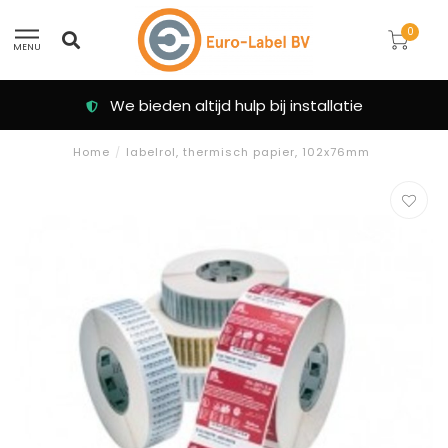
0
MENU
We bieden altijd hulp bij installatie
Home
/
labelrol, thermisch papier, 102x76mm