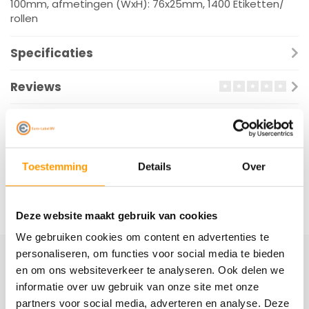
100mm, afmetingen (WxH): 76x25mm, 1400 Etiketten/
rollen
Specificaties
Reviews
Gerelateerde producten
Toestemming
Details
Over
Deze website maakt gebruik van cookies
We gebruiken cookies om content en advertenties te
personaliseren, om functies voor social media te bieden
en om ons websiteverkeer te analyseren. Ook delen we
Schrijf je hier in voor onze nieuwsbrief
informatie over uw gebruik van onze site met onze
Ontvang onze nieuwste aanbiedingen en
partners voor social media, adverteren en analyse. Deze