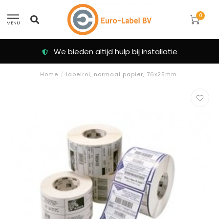
0
MENU
We bieden altijd hulp bij installatie
Home
/
labelrol, normaal papier, 76x25mm