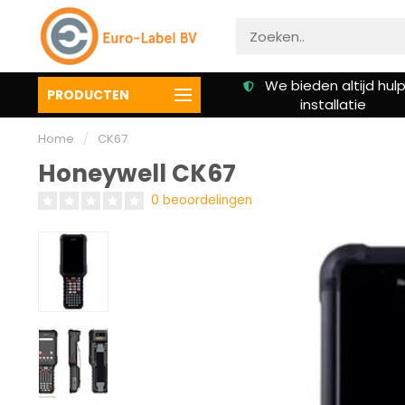
We bieden altijd hulp bij
Klanten beoordelen on
PRODUCTEN
installatie
een 9.3
Home
/
CK67
Honeywell CK67
0 beoordelingen