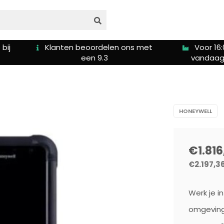
s met
Voor 16:00u besteld is
Gratis ver
vandaag verzonden
5
HONEYWELL
€1.816
€2.197,3
Werk je i
omgeving 