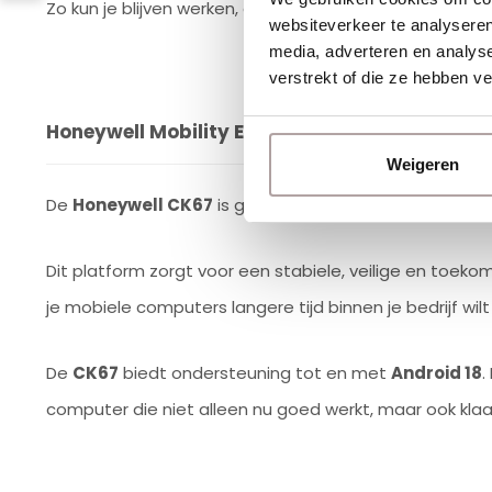
Zo kun je blijven werken, ook wanneer de omstandighede
websiteverkeer te analyseren
media, adverteren en analys
verstrekt of die ze hebben v
Honeywell Mobility Edge platform
Weigeren
De
Honeywell CK67
is gebouwd op het
Mobility Edg
Dit platform zorgt voor een stabiele, veilige en toekom
je mobiele computers langere tijd binnen je bedrijf wilt
De
CK67
biedt ondersteuning tot en met
Android 18
.
computer die niet alleen nu goed werkt, maar ook klaa