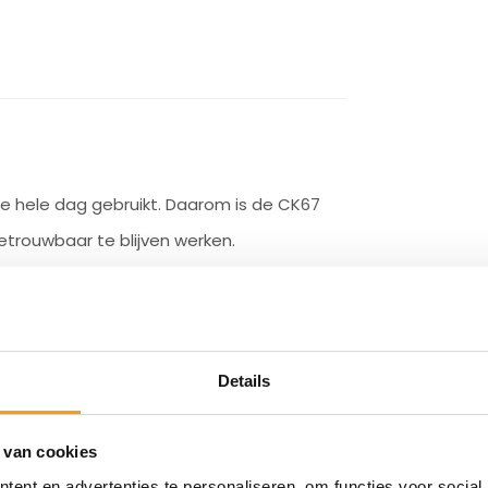
de hele dag gebruikt. Daarom is de CK67
trouwbaar te blijven werken.
Details
istiek
 van cookies
ent en advertenties te personaliseren, om functies voor social