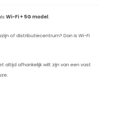
als
Wi-Fi + 5G model
.
ijn of distributiecentrum? Dan is Wi-Fi
altijd afhankelijk wilt zijn van een vast
uze.