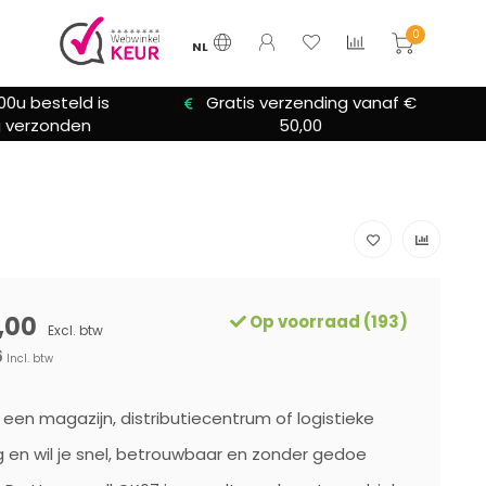
0
NL
zending vanaf €
We bieden altijd hulp bij
0,00
installatie
,00
Op voorraad (193)
Excl. btw
6
Incl. btw
n een magazijn, distributiecentrum of logistieke
en wil je snel, betrouwbaar en zonder gedoe