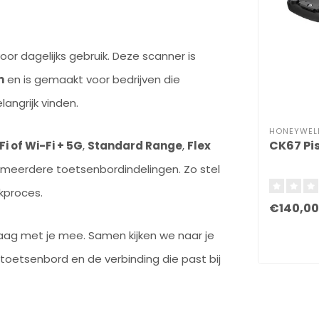
r dagelijks gebruik. Deze scanner is
m
en is gemaakt voor bedrijven die
angrijk vinden.
HONEYWEL
CK67 Pis
Fi of Wi-Fi + 5G
,
Standard Range
,
Flex
meerdere toetsenbordindelingen. Zo stel
kproces.
€140,00
graag met je mee. Samen kijken we naar je
toetsenbord en de verbinding die past bij