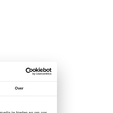
Over
 media te bieden en om ons