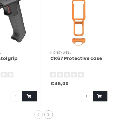
L
HONEYWELL
HON
tolgrip
CK67 Protective case
CK
Op
€45,00
€5