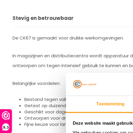
Stevig en betrouwbaar
De CK67 is gemaakt voor drukke werkomgevingen.
In magazijnen en distributiecentra wordt apparatuur 
ontworpen om tegen intensief gebruik te kunnen en be
Belangrijke voordelen:
Bestand tegen vallen tot 2,5 meter
Toestemming
Getest op duizenden valpartijen van 1 meter
Geschikt voor dagelijks gebruik in magazijn en log
Ontworpen voor drukke werkomgevingen
Deze website maakt gebruik
Fijne keuze voor langdurige inzet
9,3
We gebruiken cookies om cont