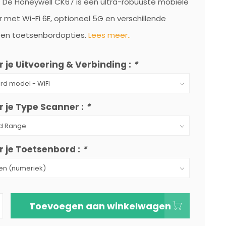
 De Honeywell CK67 is een ultra-robuuste mobiele
met Wi-Fi 6E, optioneel 5G en verschillende
 en toetsenbordopties.
Lees meer..
r je Uitvoering & Verbinding :
*
r je Type Scanner :
*
er je Toetsenbord :
*
Toevoegen aan winkelwagen