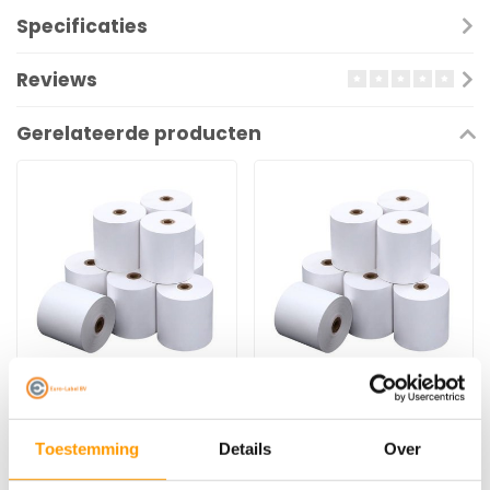
Specificaties
Reviews
Gerelateerde producten
EURO-LABEL
EURO-LABEL
TIP: Kassa bonrollen
TIP: Kassa bonrollen
voor Epson TM-T88
voor Epson TM-T20
Toestemming
Details
Over
series