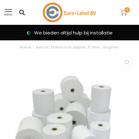
0
MENU
installatie
Klanten beoordelen ons me
Home
/
bonrol, thermisch papier, 57mm, longlife